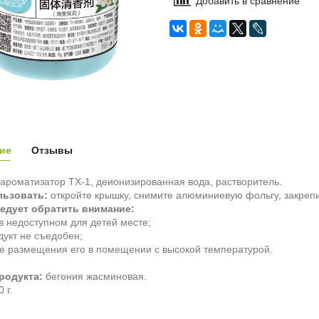
Добавить в сравнение
ие
Отзывы
ароматизатор TX-1, деионизированная вода, растворитель.
льзовать:
откройте крышку, снимите алюминиевую фольгу, закрепи
ледует обратить внимание:
 в недоступном для детей месте;
одукт не съедобен;
те размещения его в помещении с высокой температурой.
родукта:
бегония жасминовая.
0 г.