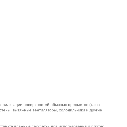
стерилизации поверхностей обычных предметов (таких
 стены, вытяжные вентиляторы, холодильники и другие
останьте влажные салфетки для использования и плотно