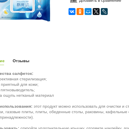
Добавить в сравнение
ие
Отзывы
ства салфеток:
ективная стерилизация;
и приятный для кожи;
 пятновыводитель;
на ощупь нетканый материал
использования:
этот продукт можно использовать для очистки и 
ки, газовые плиты, плиты, обеденные столы, раковины, кафельные
принадлежности).
льзовать:
откройте уплотнительную крышку, оторвите наклейку, д