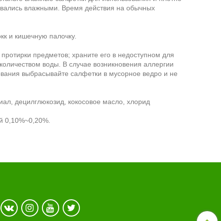
авались влажными. Время действия на обычных
кк и кишечную палочку.
 протирки предметов; храните его в недоступном для
оличеством воды. В случае возникновения аллергии
ования выбрасывайте салфетки в мусорное ведро и не
иал, децилглюкозид, кокосовое масло, хлорид
й 0,10%~0,20%.