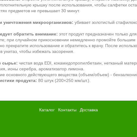
уплотнительную крышку после использования, чтобы салфетки ост
тях предметов не превышает 30 минут.
и уничтожения микроорганизмов:
убивает золотистый стафилоко
ледует обратить внимание:
этот продукт предназначен только для
те; при случайном прикосновении немедленно промойте большим к
о прекратите использование и обратитесь к врачу. После использ
в унитаз, чтобы избежать засорения.
 сырье:
чистая вода EDI, кокамидопропилбетаин, нетканый матер
ия, ионы серебра, ароматизатор лимона.
е основного действующего вещества (объем/объем) - бензалкони
истики продукта:
80 штук (200×250 мм/шт.).
Каталог
Контакты
Доставка