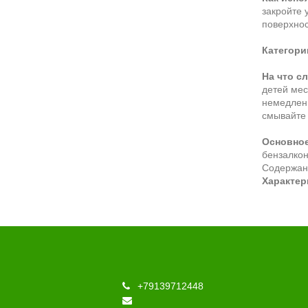
закройте 
поверхнос
Категори
На что с
детей мес
немедленн
смывайте 
Основное
бензалкон
Содержани
Характер
+79139712448