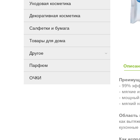
Уходовая косметика
Декоративная косметика
Салфетки и бумага
Товары для дома
Другое
Парфюм
Описан
ОЧКИ
Преимуще
- 99% эфф
- мягкие 
- мощный
- мягкий 
Область 
как вытяж
кухонные 
Как испо