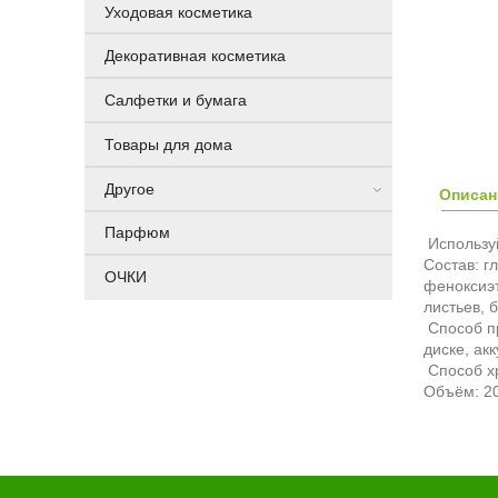
Уходовая косметика
Декоративная косметика
Салфетки и бумага
Товары для дома
Другое
Описан
Парфюм
Используй
Состав: г
ОЧКИ
феноксиэ
листьев, 
Способ пр
диске, ак
Способ хр
Объём: 20