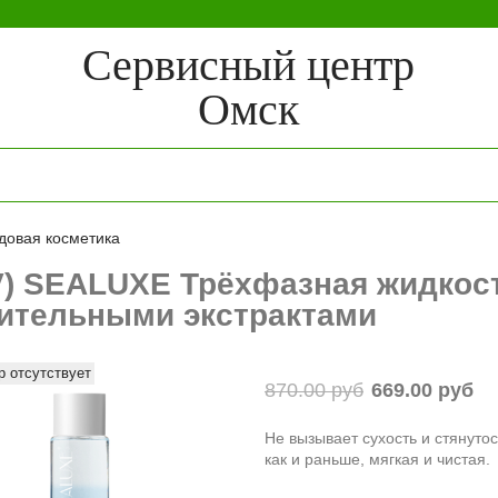
Сервисный центр
Омск
довая косметика
V) SEALUXE Трёхфазная жидкост
ительными экстрактами
р отсутствует
870.00 руб
669.00 руб
Не вызывает сухость и стянуто
как и раньше, мягкая и чистая