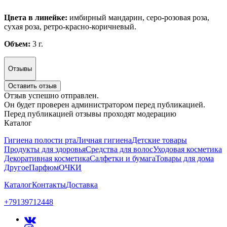
Цвета в линейке:
имбирный мандарин, серо-розовая роза,
сухая роза, ретро-красно-коричневый.
Объем:
3 г.
Отзывы
Оставить отзыв
Отзыв успешно отправлен.
Он будет проверен администратором перед публикацией.
Перед публикацией отзывы проходят модерацию
Каталог
Гигиена полости рта
Личная гигиена
Детские товары
Продукты для здоровья
Средства для волос
Уходовая косметика
Декоративная косметика
Салфетки и бумага
Товары для дома
Другое
Парфюм
ОЧКИ
Каталог
Контакты
Доставка
+79139712448