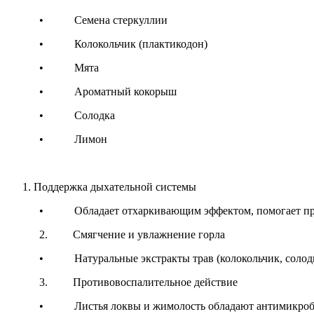
• Семена стеркуллии
• Колокольчик (плактикодон)
• Мята
• Ароматный кокорыш
• Солодка
• Лимон
Поддержка дыхательной системы
• Обладает отхаркивающим эффектом, помогает при каш
2. Смягчение и увлажнение горла
• Натуральные экстракты трав (колокольчик, солодка, м
3. Противовоспалительное действие
• Листья локвы и жимолость обладают антимикробными и