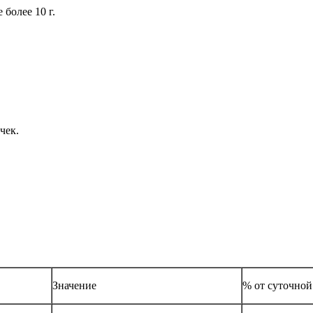
олее 10 г.
чек.
Значение
% от суточно