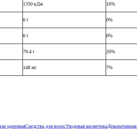
1350 кДж
16%
0 г
0%
0 г
0%
79.4 г
26%
148 мг
7%
ля здоровья
Средства для волос
Уходовая косметика
Декоративная