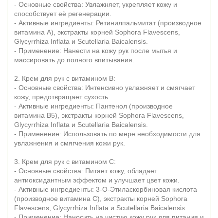
- Основные свойства: Увлажняет, укрепляет кожу и
способствует её регенерации.
- Активные ингредиенты: Ретинилпальмитат (производное
витамина А), экстракты корней Sophora Flavescens,
Glycyrrhiza Inflata и Scutellaria Baicalensis.
- Применение: Нанести на кожу рук после мытья и
массировать до полного впитывания.
2. Крем для рук с витамином B:
- Основные свойства: Интенсивно увлажняет и смягчает
кожу, предотвращает сухость.
- Активные ингредиенты: Пантенол (производное
витамина B5), экстракты корней Sophora Flavescens,
Glycyrrhiza Inflata и Scutellaria Baicalensis.
- Применение: Использовать по мере необходимости для
увлажнения и смягчения кожи рук.
3. Крем для рук с витамином С:
- Основные свойства: Питает кожу, обладает
антиоксидантным эффектом и улучшает цвет кожи.
- Активные ингредиенты: 3-O-Этиласкорбиновая кислота
(производное витамина С), экстракты корней Sophora
Flavescens, Glycyrrhiza Inflata и Scutellaria Baicalensis.
- Применение: Наносить на чистую кожу рук для питания и