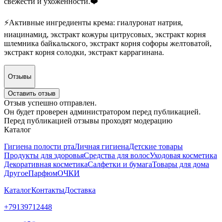
свежести и ухоженности.❤️
⚡️Активные ингредиенты крема: гиалуронат натрия,
ниацинамид, экстракт кожуры цитрусовых, экстракт корня
шлемника байкальского, экстракт корня софоры желтоватой,
экстракт корня солодки, экстракт каррагинана.
Отзывы
Оставить отзыв
Отзыв успешно отправлен.
Он будет проверен администратором перед публикацией.
Перед публикацией отзывы проходят модерацию
Каталог
Гигиена полости рта
Личная гигиена
Детские товары
Продукты для здоровья
Средства для волос
Уходовая косметика
Декоративная косметика
Салфетки и бумага
Товары для дома
Другое
Парфюм
ОЧКИ
Каталог
Контакты
Доставка
+79139712448