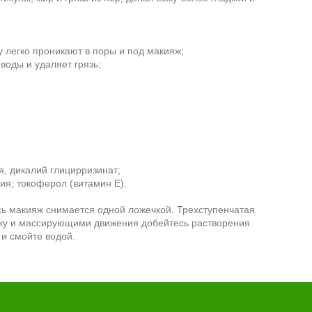
 легко проникают в поры и под макияж;
воды и удаляет грязь;
я, дикалий глицирризинат;
ия; токоферол (витамин Е).
сь макияж снимается одной ложечкой. Трехступенчатая
ожу и массирующими движения добейтесь растворения
и смойте водой.