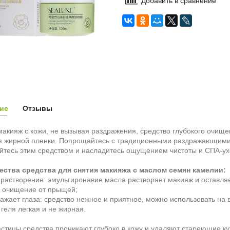
Добавить в сравнение
ие
Отзывы
акияж с кожи, не вызывая раздражения, средство глубокого очище
 жирной пленки. Попрощайтесь с традиционными раздражающими 
йтесь этим средством и насладитесь ощущением чистоты и СПА-у
ства средства для снятия макияжа с маслом семян камелии:
 растворение: эмульгиронавие масла растворяет макияж и оставля
е очищение от прыщей;
ражает глаза: средство нежное и приятное, можно использовать на в
 геля легкая и не жирная.
стицы средства проникают глубоко в кожу и удаляют стареющие кути