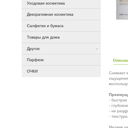
Уходовая косметика
Декоративная косметика
Салфетки и бумага
Товары для дома
Другое
Парфюм
Описан
ОЧКИ
Снимает м
ощущения
воспользу
Преимуще
- быстрое
- глубоко
- не разд
- текстура
Мелкие ча