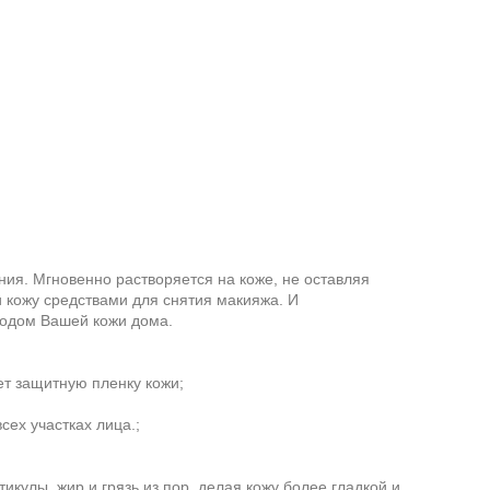
ния. Мгновенно растворяется на коже, не оставляя
кожу средствами для снятия макияжа. И
ходом Вашей кожи дома.
ет защитную пленку кожи;
сех участках лица.;
кулы, жир и грязь из пор, делая кожу более гладкой и