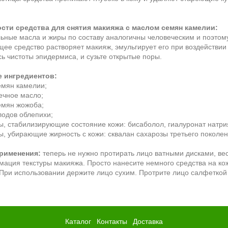
сти средства для снятия макияжа с маслом семян камелии:
льные масла и жиры по составу аналогичны человеческим и поэтому
ее средство растворяет макияж, эмульгирует его при воздействии 
сь чистоты эпидермиса, и сузьте открытые поры.
е ингредиентов:
емян камелии;
ечное масло;
емян жожоба;
лодов облепихи;
ы, стабилизирующие состояние кожи: бисаболол, гиалуронат натри
ы, убирающие жирность с кожи: сквалан сахарозы третьего поколен
рименения:
теперь не нужно протирать лицо ватными дисками, ве
ация текстуры макияжа. Просто нанесите немного средства на к
При использовании держите лицо сухим. Протрите лицо салфеткой 
Каталог
Контакты
Доставка