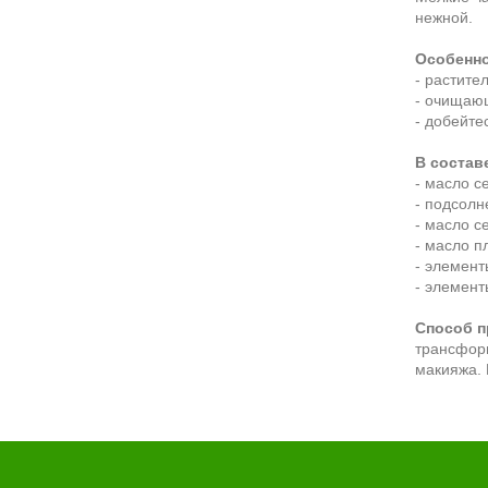
нежной.
Особенно
- растите
- очищающ
- добейте
В состав
- масло с
- подсолн
- масло с
- масло п
- элемент
- элемент
Способ п
трансформ
макияжа. 