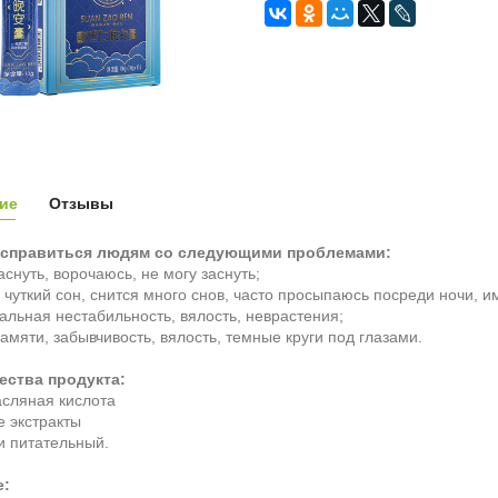
ие
Отзывы
 справиться людям со следующими проблемами:
аснуть, ворочаюсь, не могу заснуть;
 чуткий сон, снится много снов, часто просыпаюсь посреди ночи, и
альная нестабильность, вялость, неврастения;
памяти, забывчивость, вялость, темные круги под глазами.
ства продукта:
сляная кислота
е экстракты
и питательный.
е: