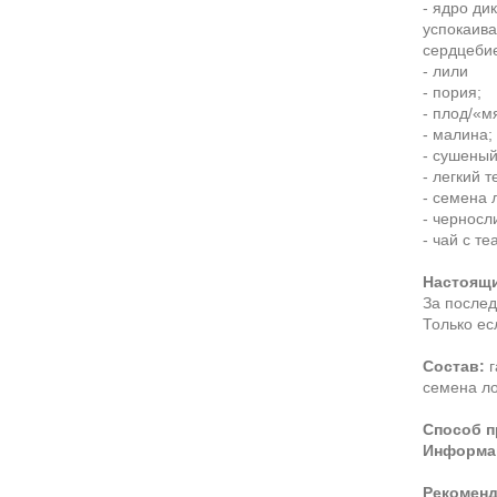
- ядро ди
успокаива
сердцебие
- лили
- пория;
- плод/«м
- малина;
- сушеный
- легкий т
- семена 
- черносл
- чай с т
Настоящи
За послед
Только ес
Состав:
семена ло
Способ п
Информац
Рекоменд