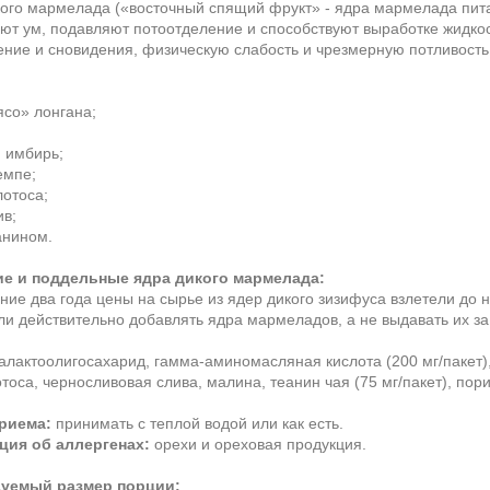
кого мармелада («восточный спящий фрукт» - ядра мармелада пита
ют ум, подавляют потоотделение и способствуют выработке жидкос
ние и сновидения, физическую слабость и чрезмерную потливость 
ясо» лонгана;
 имбирь;
емпе;
лотоса;
ив;
еанином.
е и поддельные ядра дикого мармелада:
ние два года цены на сырье из ядер дикого зизифуса взлетели до 
ли действительно добавлять ядра мармеладов, а не выдавать их за
галактоолигосахарид, гамма-аминомасляная кислота (200 мг/пакет)
тоса, черносливовая слива, малина, теанин чая (75 мг/пакет), пор
риема:
принимать с теплой водой или как есть.
ия об аллергенах:
орехи и ореховая продукция.
уемый размер порции: