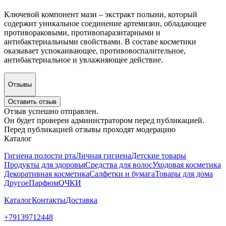
Ключевой компонент мази – экстракт полыни, который
содержит уникальное соединение артемизин, обладающее
противораковыми, противопаразитарными и
антибактериальными свойствами. В составе косметики
оказывает успокаивающее, противовоспалительное,
антибактериальное и увлажняющее действие.
Отзывы
Оставить отзыв
Отзыв успешно отправлен.
Он будет проверен администратором перед публикацией.
Перед публикацией отзывы проходят модерацию
Каталог
Гигиена полости рта
Личная гигиена
Детские товары
Продукты для здоровья
Средства для волос
Уходовая косметика
Декоративная косметика
Салфетки и бумага
Товары для дома
Другое
Парфюм
ОЧКИ
Каталог
Контакты
Доставка
+79139712448