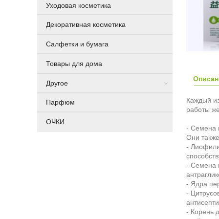
Уходовая косметика
Декоративная косметика
Салфетки и бумага
Товары для дома
Описан
Другое
Каждый из
Парфюм
работы же
ОЧКИ
- Семена 
Они также
- Лиофили
способств
- Семена 
антраглик
- Ядра пе
- Цитрусо
антисепти
- Корень 