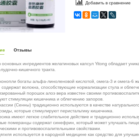
Добавить в сравнение
ие
Отзывы
 основных ингредиентов желатиновых капсул Yitong обладает уни
лудочно-кишечного тракта.
конопли богаты альфа-линоленовой кислотой, омега-3 и омега-6 
 содержат волокна, способствующие нормализации стула и облегч
зированный порошок алоэ вера известен своими противовоспалит
уют стимуляции кишечника и облегчению запоров.
кассии (Сенны) традиционно используются в качестве натуральног
озиды, которые стимулируют перистальтику кишечника.
рсика имеют легкое слабительное действие и традиционно использ
вые померанцы содержат синефрин, который может улучшать пище
ческими и противовоспалительными свойствами.
дягиля используется в народной медицине как средство для улуч