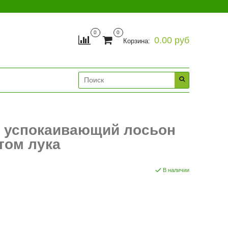
0
0
0.00 руб
Корзина:
й успокаивающий лосьон
том лука
В наличии