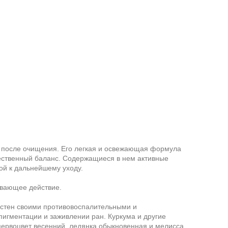
й после очищения. Его легкая и освежающая формула
ественный баланс. Содержащиеся в нем активные
ой к дальнейшему уходу.
ивающее действие.
стен своими противовоспалительными и
игментации и заживлении ран. Куркума и другие
 первоцвет весенний, ледянка обыкновенная и мелисса