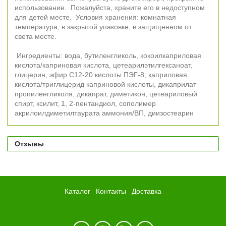
использование. Пожалуйста, храните его в недоступном
для детей месте. Условия хранения: комнатная
температура, в закрытой упаковке, в защищенном от
света месте.
Ингредиенты: вода, бутиленгликоль, кокоилкаприловая
кислота/каприновая кислота, цетеарилэтилгексаноат,
глицерин, эфир C12-20 кислоты ПЭГ-8, каприловая
кислота/триглицерид каприновой кислоты, дикаприлат
пропиленгликоля, дикапрат, диметикон, цетеариловый
спирт, ксилит, 1, 2-пентандиол, сополимер
акрилоилдиметилтаурата аммония/ВП, диизостеарин
Отзывы
Каталог
Контакты
Доставка